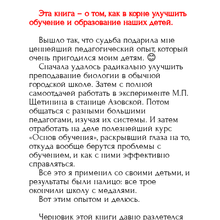
Эта книга – о том, как в корне улучшить
обучение и образование наших детей.
Вышло так, что судьба подарила мне
ценнейший педагогический опыт, который
очень пригодился моим детям. 😊
Сначала удалось радикально улучшить
преподавание биологии в обычной
городской школе. Затем с полной
самоотдачей работать в эксперименте М.П.
Щетинина в станице Азовской. Потом
общаться с разными большими
педагогами, изучая их системы. И затем
отработать на деле полезнейший курс
«Основ обучения», раскрывший глаза на то,
откуда вообще берутся проблемы с
обучением, и как с ними эффективно
справляться.
Всё это я применил со своими детьми, и
результаты были налицо: все трое
окончили школу с медалями.
Вот этим опытом и делюсь.
Черновик этой книги давно разлетелся