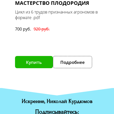
МАСТЕРСТВО ПЛОДОРОДИЯ
Масте
1. Ов
 в
Цикл из 6 трудов признанных агрономов в
формате .pdf
Цикл т
формате
700 руб.
920 руб.
170 руб
е
Купить
Подробнее
К
Искренне, Николай Курдюмов
Подписывайтесь: