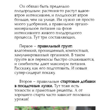
Он обязан быть предельно
плодородным: растения-то растут вдвое-
втрое интенсивнее, и плодоносят втрое
больше, чем на улице. Им нужно не просто
много удобрений, а правильное органо-
минеральное питание на фоне
интенсивного живого плодородного
процесса. Тут три составляющих.
Первое –
правильный грунт:
влагоёмкий, проницаемый, компостный,
замульчированный органикой. В таком
грунте все перекосы быстро сглаживаются,
и симбионты дают максимум питания.
Расскажу, как его подготовить. И новый
супер-сидерат покажу.
Второе – правильные
стартовые добавки
в посадочные лунки.
Тут тоже есть
тонкости и грамотные рецепты. А от
хорошего старта часто зависит половина
урожая!