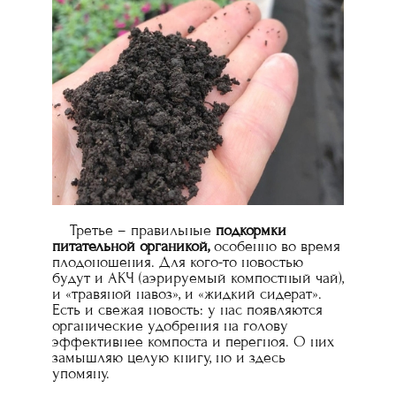
Третье – правильные
подкормки
питательной органикой,
особенно во время
плодоношения. Для кого-то новостью
будут и АКЧ (аэрируемый компостный чай),
и «травяной навоз», и «жидкий сидерат».
Есть и свежая новость: у нас появляются
органические удобрения на голову
эффективнее компоста и перегноя. О них
замышляю целую книгу, но и здесь
упомяну.