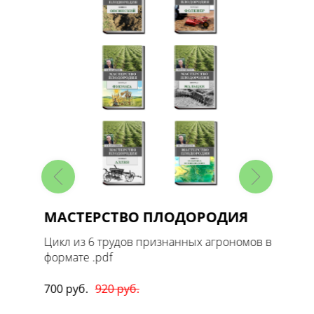
МАСТЕРСТВО ПЛОДОРОДИЯ
Масте
1. Ов
 в
Цикл из 6 трудов признанных агрономов в
формате .pdf
Цикл т
формате
700 руб.
920 руб.
170 руб