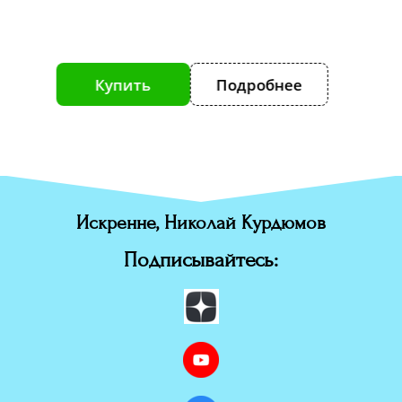
е
Купить
Подробнее
К
Искренне, Николай Курдюмов
Подписывайтесь: