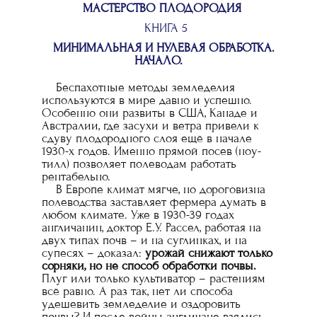
МАСТЕРСТВО ПЛОДОРОДИЯ
КНИГА 5
МИНИМАЛЬНАЯ И НУЛЕВАЯ ОБРАБОТКА.
НАЧАЛО.
Беспахотные методы земледелия
используются в мире давно и успешно.
Особенно они развиты в США, Канаде и
Австралии, где засухи и ветра привели к
сдуву плодородного слоя ещё в начале
1930-х годов. Именно прямой посев (ноу-
тилл) позволяет полеводам работать
рентабельно.
В Европе климат мягче, но дороговизна
полеводства заставляет фермера думать в
любом климате. Уже в 1930-39 годах
англичанин, доктор Е.У. Рассел, работая на
двух типах почв – и на суглинках, и на
супесях – доказал:
урожай снижают только
сорняки, но не способ обработки почвы.
Плуг или только культиватор – растениям
всё равно. А раз так, нет ли способа
удешевить земледелие и оздоровить
почвы? И после войны англичане взялись