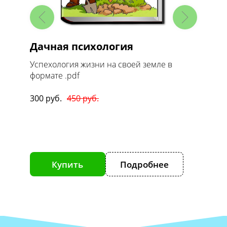
-книг
Дачная психология
МАСТ
Успехология жизни на своей земле в
Цикл из
формате .pdf
формате
300 руб.
450 руб.
700 руб
е
Купить
Подробнее
К