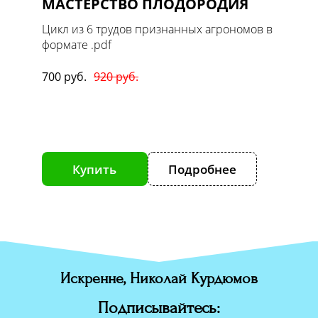
МАСТЕРСТВО ПЛОДОРОДИЯ
Масте
1. Ов
 в
Цикл из 6 трудов признанных агрономов в
формате .pdf
Цикл т
формате
700 руб.
920 руб.
170 руб
е
Купить
Подробнее
К
Искренне, Николай Курдюмов
Подписывайтесь: