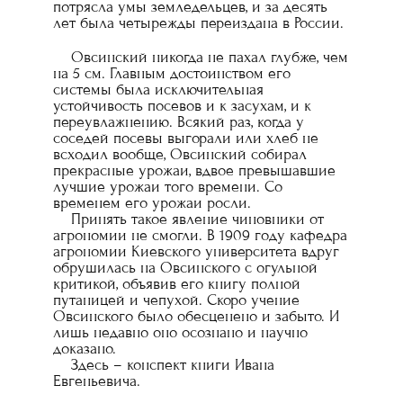
потрясла умы земледельцев, и за десять
лет была четырежды переиздана в России.
Овсинский никогда не пахал глубже, чем
на 5 см. Главным достоинством его
системы была исключительная
устойчивость посевов и к засухам, и к
переувлажнению. Всякий раз, когда у
соседей посевы выгорали или хлеб не
всходил вообще, Овсинский собирал
прекрасные урожаи, вдвое превышавшие
лучшие урожаи того времени. Со
временем его урожаи росли.
Принять такое явление чиновники от
агрономии не смогли. В 1909 году кафедра
агрономии Киевского университета вдруг
обрушилась на Овсинского с огульной
критикой, объявив его книгу полной
путаницей и чепухой. Скоро учение
Овсинского было обесценено и забыто. И
лишь недавно оно осознано и научно
доказано.
Здесь – конспект книги Ивана
Евгеньевича.