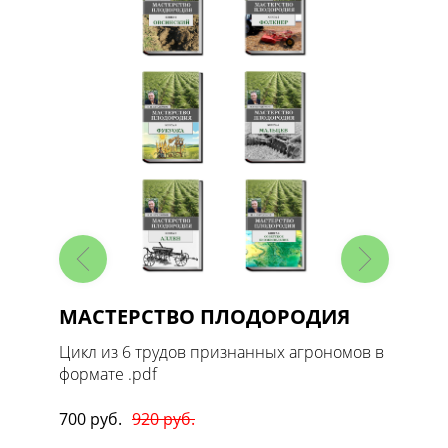
МАСТЕРСТВО ПЛОДОРОДИЯ
Масте
1. Ов
 в
Цикл из 6 трудов признанных агрономов в
формате .pdf
Цикл т
формате
700 руб.
920 руб.
170 руб