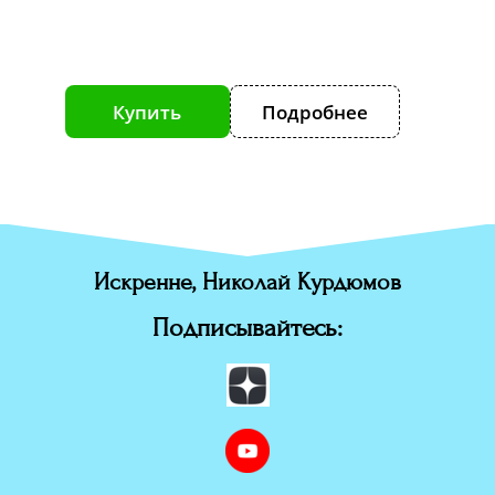
е
Купить
Подробнее
К
Искренне, Николай Курдюмов
Подписывайтесь: