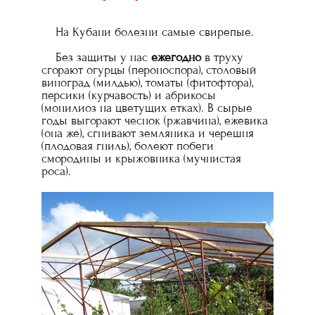
На Кубани болезни самые свирепые.
Без защиты у нас
ежегодно
в труху
сгорают огурцы (пероноспора), столовый
виноград (милдью), томаты (фитофтора),
персики (курчавость) и абрикосы
(монилиоз на цветущих етках). В сырые
годы выгорают чеснок (ржавчина), ежевика
(она же), сгнивают земляника и черешня
(плодовая гниль), болеют побеги
смородины и крыжовника (мучнистая
роса).