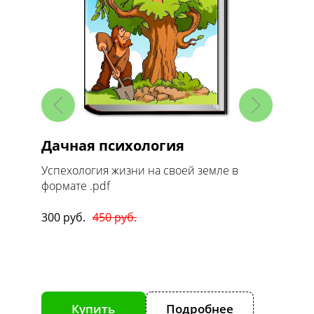
иг
Дачная психология
МАСТЕР
Успехология жизни на своей земле в
Цикл из 6 т
формате .pdf
формате .pd
300 руб.
450 руб.
700 руб.
92
Купить
Подробнее
Купит