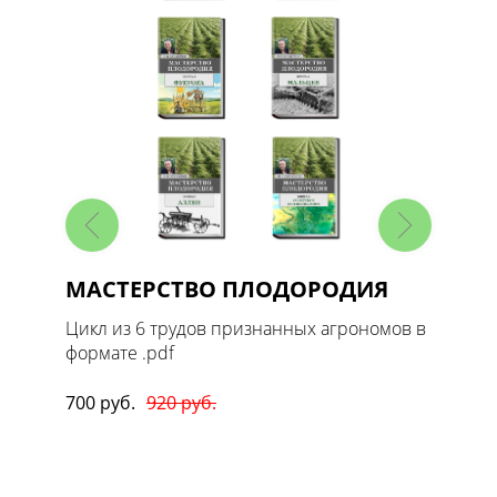
МАСТЕРСТВО ПЛОДОРОДИЯ
Масте
1. Ов
 в
Цикл из 6 трудов признанных агрономов в
формате .pdf
Цикл т
формате
700 руб.
920 руб.
170 руб