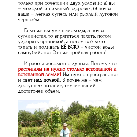
только при сочетании двух условий: а) вы
– молодой и сильный здоровяк, б) почва
ваша – лёгкая супесь или рыхлый луговой
чернозём.
Если же вы уже немолоды, а почва
суглинистая, то впрягаться пахать, потом
удобрять органикой, а потом всё лето
тяпать и поливать
ЕЁ ВСЮ
– чистой воды
самоубийство. Это же тройная работа!
И работа абсолютно дурная. Потому что
растениям не нужно столько вскопанной и
встяпанной земли!
Им нужно пространство
и свет
над почвой.
В почве же – чем
доступнее питание, тем меньший
достаточен объём.