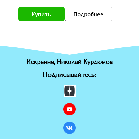
е
Купить
Подробнее
К
Искренне, Николай Курдюмов
Подписывайтесь: