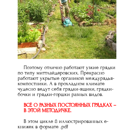
Поэтому отлично работают узкие грядки
по типу миттлайдеровских. Прекрасно
работают укрытые органикой междурядья-
компостники. А в прохладном климате
чудесно ведут себя грядки-ящики, грядки-
бочки и грядки-горшки разных видов.
ВСЁ О РАЗНЫХ ПОСТОЯННЫХ ГРЯДКАХ –
В ЭТОЙ МЕТОДИЧКЕ.
В этом цикле 8 иллюстрированных е-
книжек в формате .pdf