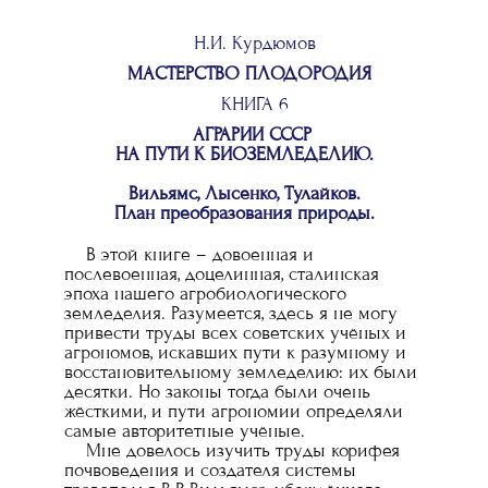
Н.И. Курдюмов
МАСТЕРСТВО ПЛОДОРОДИЯ
КНИГА 6
АГРАРИИ СССР
НА ПУТИ К БИОЗЕМЛЕДЕЛИЮ.
Вильямс, Лысенко, Тулайков.
План преобразования природы.
В этой книге – довоенная и
послевоенная, доцелинная, сталинская
эпоха нашего агробиологического
земледелия. Разумеется, здесь я не могу
привести труды всех советских учёных и
агрономов, искавших пути к разумному и
восстановительному земледелию: их были
десятки. Но законы тогда были очень
жёсткими, и пути агрономии определяли
самые авторитетные учёные.
Мне довелось изучить труды корифея
почвоведения и создателя системы