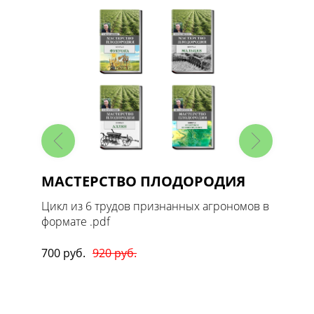
МАСТЕРСТВО ПЛОДОРОДИЯ
Масте
1. Ов
 в
Цикл из 6 трудов признанных агрономов в
формате .pdf
Цикл т
формате
700 руб.
920 руб.
170 руб