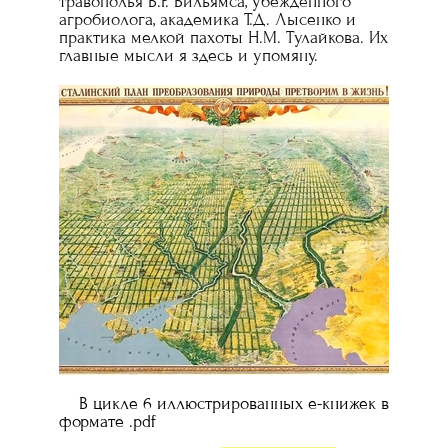
травополья В.Р. Вильямса, убеждённого
агробиолога, академика Т.Д. Лысенко и
практика мелкой пахоты Н.М. Тулайкова. Их
главные мысли я здесь и упомяну.
В цикле 6 иллюстрированных е-книжек в
формате .pdf