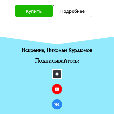
е
Купить
Подробнее
К
Искренне, Николай Курдюмов
Подписывайтесь: