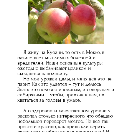
Я живу на Кубани, то есть в Мекке, в
оазисе всех мыслимых болезней и
вредителей. Наши основные культуры
ежегодно выбаливают целиком и
съедаются наполовину.
Но мои урожаи целы, и меня всё это не
парит. Как это удаётся – тут и делюсь.
Знать это полезно и южанам, и северянам и
сибиряками – чтобы, приехав к нам, не
хвататься за головы в ужасе.
А о здоровом и качественном урожае я
раскопал столько интересного, что обещаю
небольшой переворот мозгов. Не всё так
просто и красиво, как привыкли верить
органисты и убеждённые природники! И