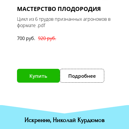
МАСТЕРСТВО ПЛОДОРОДИЯ
Масте
1. Ов
 в
Цикл из 6 трудов признанных агрономов в
формате .pdf
Цикл т
формате
700 руб.
920 руб.
170 руб
е
Купить
Подробнее
К
Искренне, Николай Курдюмов