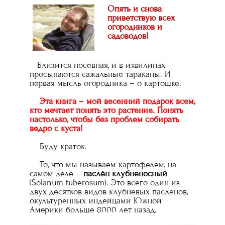
Опять и снова
приветствую всех
огородников и
садоводов!
Близится посевная, и в извилинах
просыпаются сажальные тараканы. И
первая мысль огородника – о картошке.
Эта книга – мой весенний подарок всем,
кто мечтает понять это растение. Понять
настолько, чтобы без проблем собирать
ведро с куста!
Буду краток.
То, что мы называем картофелем, на
самом деле –
паслён клубненосный
(Solanum tuberosum). Это всего один из
двух десятков видов клубневых паслёнов,
окультуренных индейцами Южной
Америки больше 8000 лет назад.