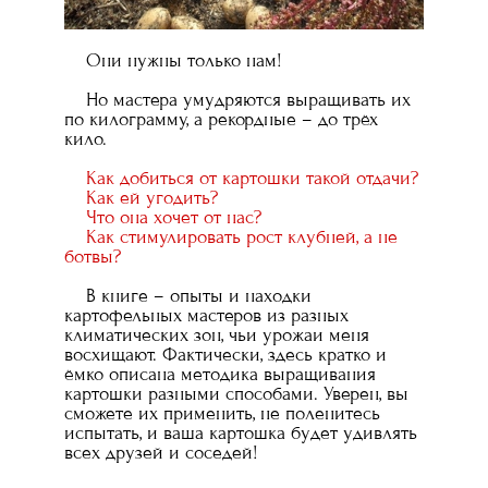
Они нужны только нам!
Но мастера умудряются выращивать их
по килограмму, а рекордные – до трёх
кило.
Как добиться от картошки такой отдачи?
Как ей угодить?
Что она хочет от нас?
Как стимулировать рост клубней, а не
ботвы?
В книге – опыты и находки
картофельных мастеров из разных
климатических зон, чьи урожаи меня
восхищают. Фактически, здесь кратко и
ёмко описана методика выращивания
картошки разными способами. Уверен, вы
сможете их применить, не поленитесь
испытать, и ваша картошка будет удивлять
всех друзей и соседей!