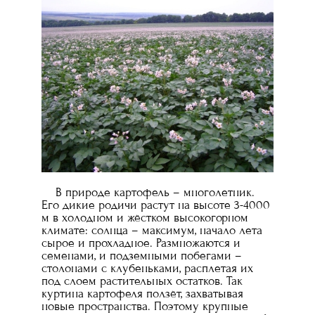
В природе картофель – многолетник.
Его дикие родичи растут на высоте 3-4000
м в холодном и жёстком высокогорном
климате: солнца – максимум, начало лета
сырое и прохладное. Размножаются и
семенами, и подземными побегами –
столонами с клубеньками, расплетая их
под слоем растительных остатков. Так
куртина картофеля ползёт, захватывая
новые пространства. Поэтому крупные