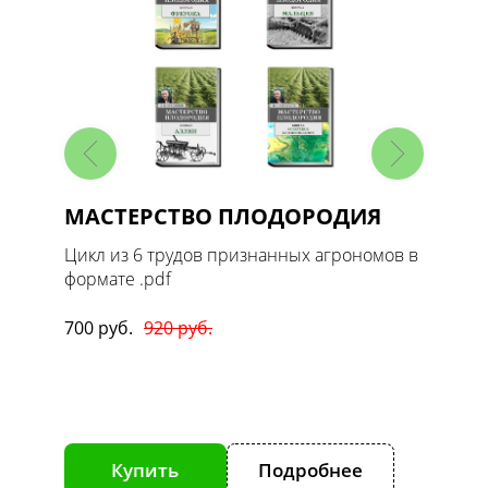
МАСТЕРСТВО ПЛОДОРОДИЯ
Масте
1. Ов
 в
Цикл из 6 трудов признанных агрономов в
формате .pdf
Цикл т
формате
700 руб.
920 руб.
170 руб
е
Купить
Подробнее
К